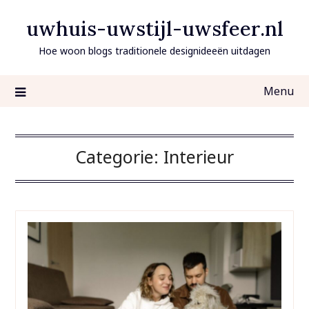
Ga
uwhuis-uwstijl-uwsfeer.nl
naar
de
Hoe woon blogs traditionele designideeën uitdagen
inhoud
Menu
Categorie:
Interieur