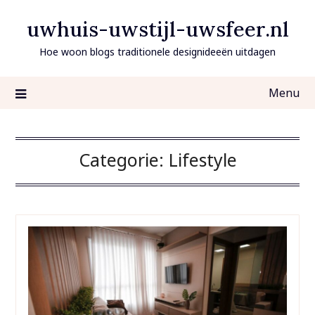
Ga
uwhuis-uwstijl-uwsfeer.nl
naar
de
Hoe woon blogs traditionele designideeën uitdagen
inhoud
Menu
Categorie:
Lifestyle