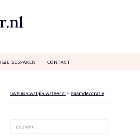
r.nl
RGIE BESPAREN
CONTACT
uwhuis-uwstijl-uwsfeer.nl
>
Raamdecoratie
ZOEKEN
NAAR: