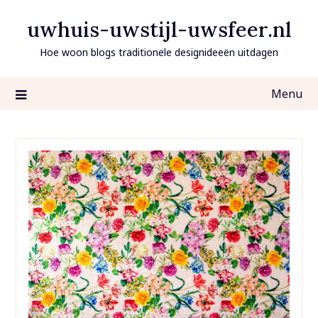
Ga
uwhuis-uwstijl-uwsfeer.nl
naar
de
Hoe woon blogs traditionele designideeën uitdagen
inhoud
Menu