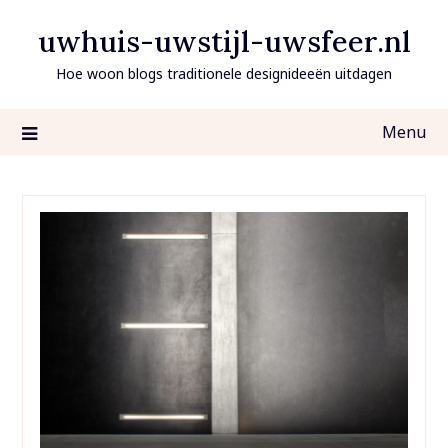
Ga
uwhuis-uwstijl-uwsfeer.nl
naar
de
Hoe woon blogs traditionele designideeën uitdagen
inhoud
Menu