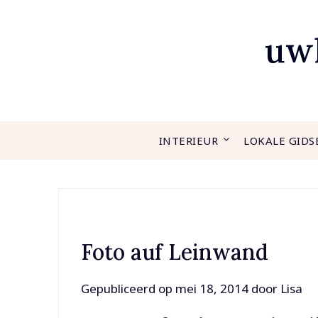
Ga
naar
uwh
de
inhoud
INTERIEUR
LOKALE GIDS
Foto auf Leinwand
Gepubliceerd op
mei 18, 2014
door
Lisa