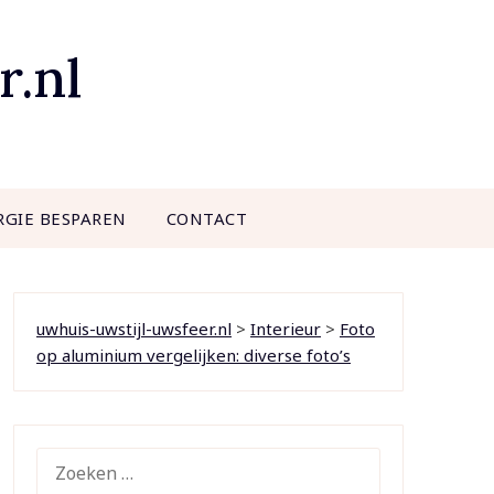
r.nl
RGIE BESPAREN
CONTACT
uwhuis-uwstijl-uwsfeer.nl
>
Interieur
>
Foto
op aluminium vergelijken: diverse foto’s
ZOEKEN
NAAR: