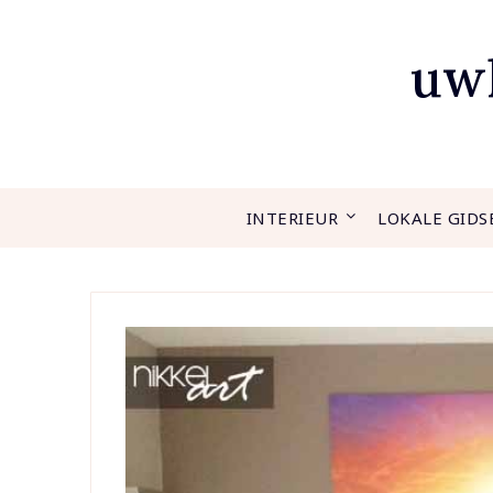
Ga
naar
uwh
de
inhoud
INTERIEUR
LOKALE GIDS