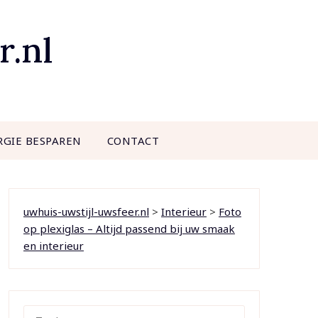
r.nl
RGIE BESPAREN
CONTACT
uwhuis-uwstijl-uwsfeer.nl
>
Interieur
>
Foto
op plexiglas – Altijd passend bij uw smaak
en interieur
ZOEKEN