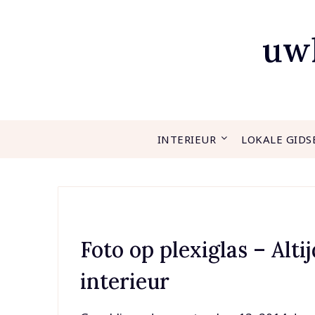
Ga
naar
uwh
de
inhoud
INTERIEUR
LOKALE GIDS
Foto op plexiglas – Alt
interieur