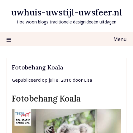
Ga
uwhuis-uwstijl-uwsfeer.nl
naar
de
Hoe woon blogs traditionele designideeën uitdagen
inhoud
Menu
Fotobehang Koala
Gepubliceerd op
juli 8, 2016
door
Lisa
Fotobehang Koala