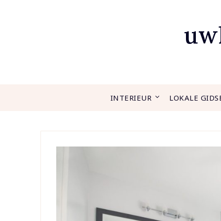
Ga
naar
uwh
de
inhoud
INTERIEUR
LOKALE GIDS