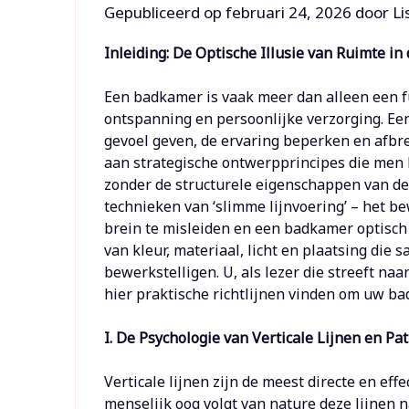
Gepubliceerd op
februari 24, 2026
door
Li
Inleiding: De Optische Illusie van Ruimte i
Een badkamer is vaak meer dan alleen een fu
ontspanning en persoonlijke verzorging. E
gevoel geven, de ervaring beperken en afbre
aan strategische ontwerpprincipes die men k
zonder de structurele eigenschappen van de r
technieken van ‘slimme lijnvoering’ – het 
brein te misleiden en een badkamer optisch h
van kleur, materiaal, licht en plaatsing di
bewerkstelligen. U, als lezer die streeft na
hier praktische richtlijnen vinden om uw b
I. De Psychologie van Verticale Lijnen en Pa
Verticale lijnen zijn de meest directe en ef
menselijk oog volgt van nature deze lijnen 