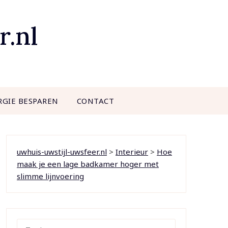
r.nl
RGIE BESPAREN
CONTACT
uwhuis-uwstijl-uwsfeer.nl
>
Interieur
>
Hoe
maak je een lage badkamer hoger met
slimme lijnvoering
ZOEKEN