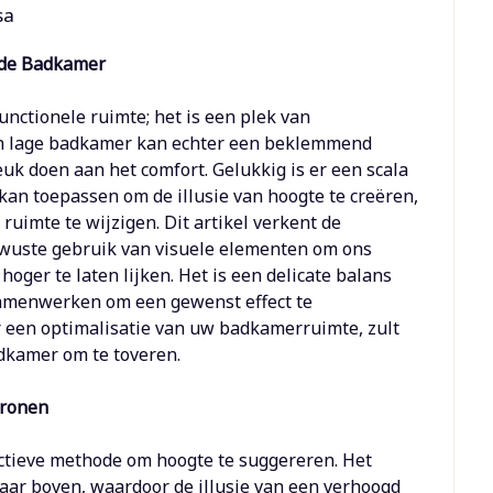
sa
n de Badkamer
nctionele ruimte; het is een plek van
en lage badkamer kan echter een beklemmend
uk doen aan het comfort. Gelukkig is er een scala
an toepassen om de illusie van hoogte te creëren,
uimte te wijzigen. Dit artikel verkent de
bewuste gebruik van visuele elementen om ons
oger te laten lijken. Het is een delicate balans
e samenwerken om een gewenst effect te
ar een optimalisatie van uw badkamerruimte, zult
adkamer om te toveren.
tronen
fectieve methode om hoogte te suggereren. Het
naar boven, waardoor de illusie van een verhoogd