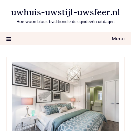
Ga
uwhuis-uwstijl-uwsfeer.nl
naar
de
Hoe woon blogs traditionele designideeën uitdagen
inhoud
Menu