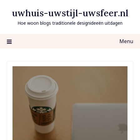
Ga
uwhuis-uwstijl-uwsfeer.nl
naar
de
Hoe woon blogs traditionele designideeën uitdagen
inhoud
Menu