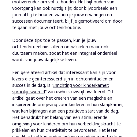
motiverender om vol te houden. Het bijhouden van
voortgang kan ook nuttig zijn; door bijvoorbeeld een
journal bij te houden waarin je jouw ervaringen en
successen documenteert, blijf je gemotiveerd om door
te gaan met jouw ochtendroutine.
Door deze tips toe te passen, kun je jouw
ochtendritueel niet alleen ontwikkelen maar ook
duurzaam maken, zodat het een integraal onderdeel
wordt van jouw dagelijkse leven.
Een gerelateerd artikel dat interessant kan zijn voor
lezers die geïnteresseerd zijn in ochtendrituelen en
succes in de dag, is “
Inrichting voor kinderkamer:
sprookjeswereld
” van uwhuis-uwstijl-uwsfeer.nl. Dit
artikel gaat over het creëren van een magische en
inspirerende omgeving voor kinderen in hun slaapkamer,
wat kan bijdragen aan een positieve start van de dag.
Het benadrukt het belang van een stimulerende
omgeving voor kinderen om hun verbeeldingskracht te
prikkelen en hun creativiteit te bevorderen. Het lezen
van dit artikel kan ouders helpen om ideeën op te doen