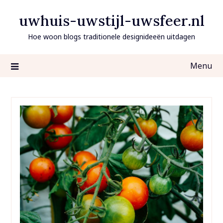
Ga
uwhuis-uwstijl-uwsfeer.nl
naar
de
Hoe woon blogs traditionele designideeën uitdagen
inhoud
Menu