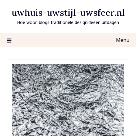
Ga
uwhuis-uwstijl-uwsfeer.nl
naar
de
Hoe woon blogs traditionele designideeën uitdagen
inhoud
Menu