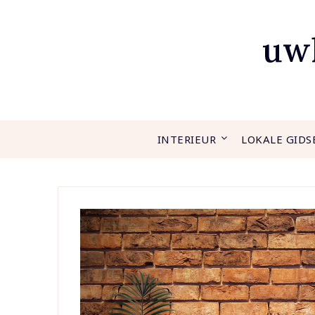
Ga
naar
uwh
de
inhoud
INTERIEUR
LOKALE GIDS