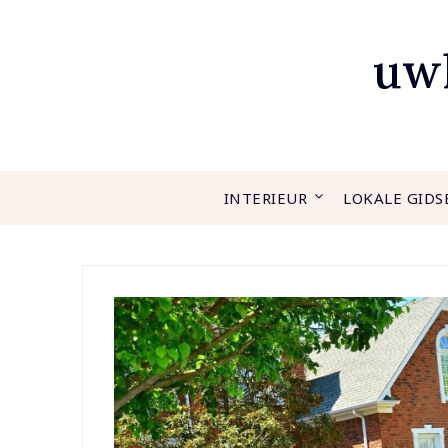
Ga
naar
uwh
de
inhoud
INTERIEUR
LOKALE GIDS